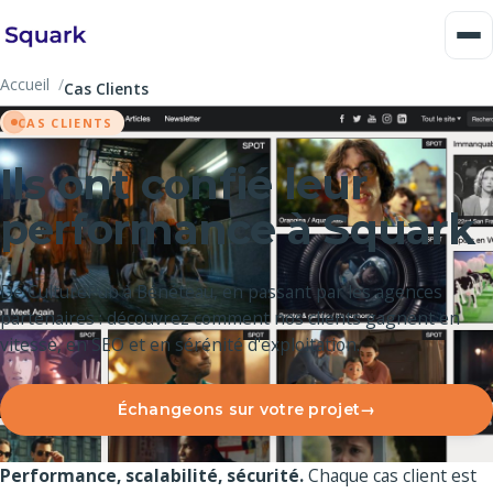
Accueil
Cas Clients
CAS CLIENTS
Ils ont confié leur
performance à Squark
De CulturePub à Bénéteau, en passant par les agences
partenaires : découvrez comment nos clients gagnent en
vitesse, en SEO et en sérénité d'exploitation.
Échangeons sur votre projet
Performance, scalabilité, sécurité.
Chaque cas client est