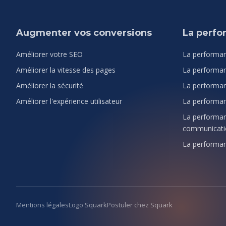
Augmenter vos conversions
La perf
Améliorer votre SEO
La performan
Améliorer la vitesse des pages
La performan
Améliorer la sécurité
La performan
Améliorer l'expérience utilisateur
La performan
La performanc
communicati
La performanc
Mentions légales
Logo Squark
Postuler chez Squark