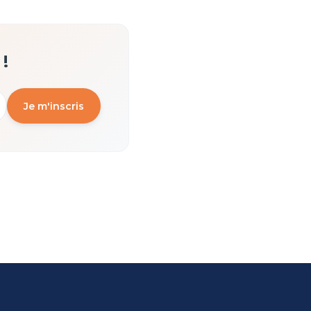
!
Je m'inscris