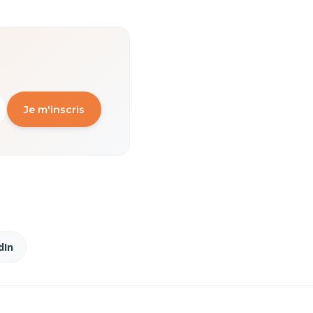
Je m'inscris
dIn