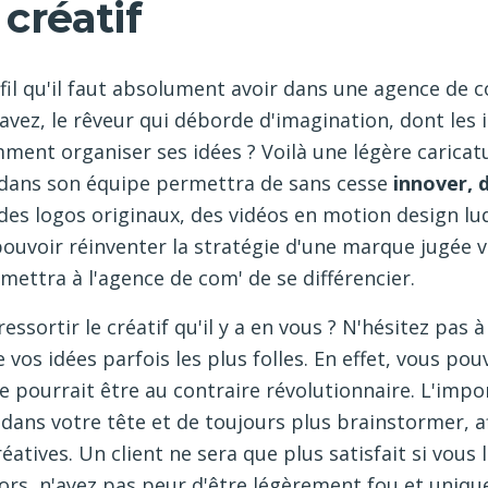
 créatif
rofil qu'il faut absolument avoir dans une agence de
savez, le rêveur qui déborde d'imagination, dont les 
mment organiser ses idées ? Voilà une légère carica
f dans son équipe permettra de sans cesse
innover, 
 des logos originaux, des vidéos en motion design lu
pouvoir réinventer la stratégie d'une marque jugée vi
rmettra à l'agence de com' de se différencier.
ssortir le créatif qu'il y a en vous ? N'hésitez pas à
vos idées parfois les plus folles. En effet, vous pou
le pourrait être au contraire révolutionnaire. L'imp
 dans votre tête et de toujours plus brainstormer, af
éatives. Un client ne sera que plus satisfait si vous
Alors, n'ayez pas peur d'être légèrement fou et uniqu