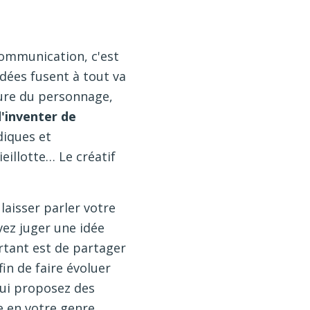
 communication, c'est
idées fusent à tout va
ture du personnage,
d'inventer de
diques et
eillotte… Le créatif
 laisser parler votre
vez juger une idée
ortant est de partager
in de faire évoluer
 lui proposez des
e en votre genre.