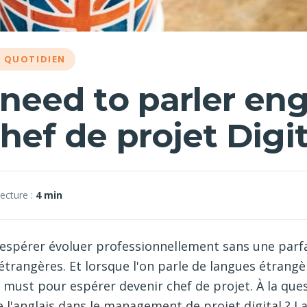
U QUOTIDIEN
need to parler eng
hef de projet Digit
ecture :
4 min
'espérer évoluer professionnellement sans une parfa
étrangères. Et lorsque l'on parle de langues étrang
un must pour espérer devenir chef de projet. À la que
 l'anglais dans le management de projet digital ? La