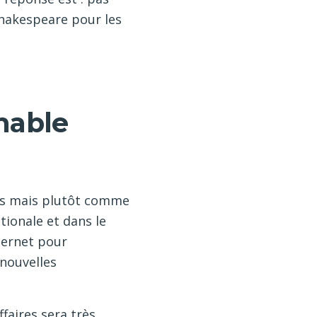
Shakespeare pour les
nable
lus mais plutôt comme
tionale et dans le
nternet pour
 nouvelles
faires sera très