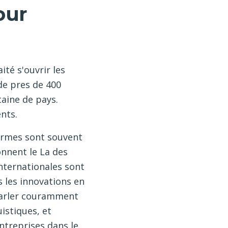
our
ité s'ouvrir les
 de pres de 400
taine de pays.
ents.
normes sont souvent
nnent le La des
internationales sont
s les innovations en
 parler couramment
istiques, et
ntreprises dans le