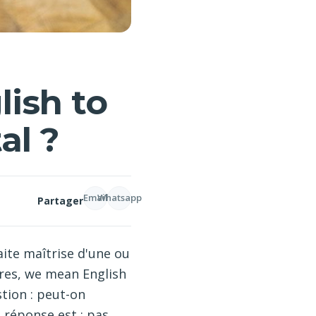
lish to
al ?
Email
Whatsapp
Partager
ite maîtrise d'une ou
ères, we mean English
stion : peut-on
 réponse est : pas